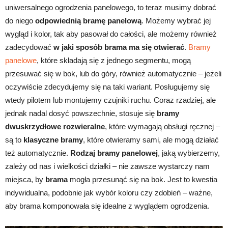
uniwersalnego ogrodzenia panelowego, to teraz musimy dobrać
do niego
odpowiednią bramę panelową
. Możemy wybrać jej
wygląd i kolor, tak aby pasował do całości, ale możemy również
zadecydować
w jaki sposób brama ma się otwierać
.
Bramy
panelowe
, które składają się z jednego segmentu, mogą
przesuwać się w bok, lub do góry, również automatycznie – jeżeli
oczywiście zdecydujemy się na taki wariant. Posługujemy się
wtedy pilotem lub montujemy czujniki ruchu. Coraz rzadziej, ale
jednak nadal dosyć powszechnie, stosuje się
bramy
dwuskrzydłowe rozwieralne
, które wymagają obsługi ręcznej –
są to
klasyczne bramy
, które otwieramy sami, ale mogą działać
też automatycznie.
Rodzaj bramy panelowej
, jaką wybierzemy,
zależy od nas i wielkości działki – nie zawsze wystarczy nam
miejsca, by
brama
mogła przesunąć się na bok. Jest to kwestia
indywidualna, podobnie jak wybór koloru czy zdobień – ważne,
aby brama komponowała się idealne z wyglądem ogrodzenia.