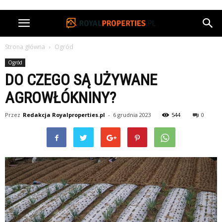
Strona główna
Ogród
Ogród
DO CZEGO SĄ UŻYWANE
AGROWŁÓKNINY?
Przez
Redakcja Royalproperties.pl
-
6 grudnia 2023
544
0