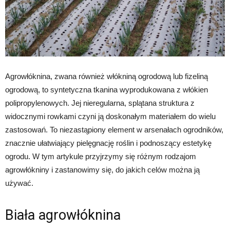
Agrowłóknina, zwana również włókniną ogrodową lub fizeliną
ogrodową, to syntetyczna tkanina wyprodukowana z włókien
polipropylenowych. Jej nieregularna, splątana struktura z
widocznymi rowkami czyni ją doskonałym materiałem do wielu
zastosowań. To niezastąpiony element w arsenałach ogrodników,
znacznie ułatwiający pielęgnację roślin i podnoszący estetykę
ogrodu. W tym artykule przyjrzymy się różnym rodzajom
agrowłókniny i zastanowimy się, do jakich celów można ją
używać.
Biała agrowłóknina