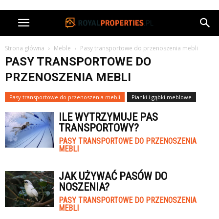
Strona główna
Meble
Pasy transportowe do przenoszenia mebli
PASY TRANSPORTOWE DO
PRZENOSZENIA MEBLI
Pasy transportowe do przenoszenia mebli
Pianki i gąbki meblowe
ILE WYTRZYMUJE PAS
TRANSPORTOWY?
PASY TRANSPORTOWE DO PRZENOSZENIA
MEBLI
JAK UŻYWAĆ PASÓW DO
NOSZENIA?
PASY TRANSPORTOWE DO PRZENOSZENIA
MEBLI