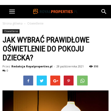
Strona główna
Oświetlenie
Oświetlenie
JAK WYBRAĆ PRAWIDŁOWE
OŚWIETLENIE DO POKOJU
DZIECKA?
Przez
Redakcja Royalproperties.pl
-
28 października 2021
898
0