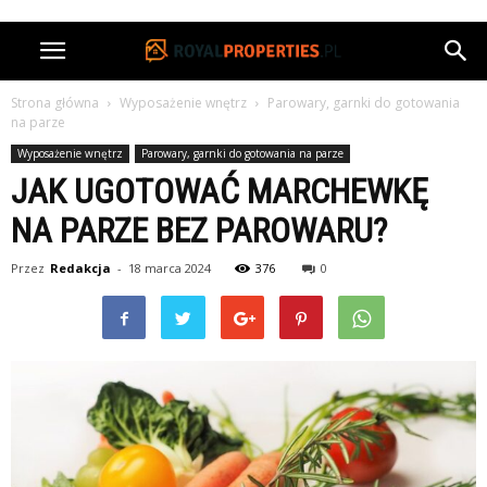
Strona główna
Wyposażenie wnętrz
Parowary, garnki do gotowania
na parze
Wyposażenie wnętrz
Parowary, garnki do gotowania na parze
JAK UGOTOWAĆ MARCHEWKĘ
NA PARZE BEZ PAROWARU?
Przez
Redakcja
-
18 marca 2024
376
0