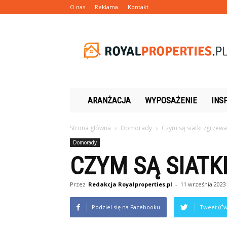
O nas
Reklama
Kontakt
Royalproperties.pl
ARANŻACJA
WYPOSAŻENIE
INS
Strona główna
Domorady
Czym są siatki zgrzew
Domorady
CZYM SĄ SIATK
Przez
Redakcja Royalproperties.pl
-
11 września 2023
Podziel się na Facebooku
Tweet (Ćw