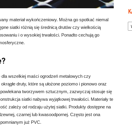
K
wany materiał wykończeniowy. Można go spotkać niemal
Ka
ne siatki różnią się średnicą drutów czy wielkością
owaniu i o wysokiej trwałości. Ponadto cechują go
tmosferyczne.
e?
 dla wszelkiej maści ogrodzeń metalowych czy
 okrągłe druty, które są ułożone poziomo i pionowo oraz
st powlekana tworzywem sztucznym, zazwyczaj stosuje się
onstrukcja siatki nabywa wyjątkowej trwałości. Materiały te
ość zależy od rodzaju użytej siatki. Produkty dostępne na
dzewnej, czarnej lub kwasoodpornej. Często jest ona
spomnianym już PVC.