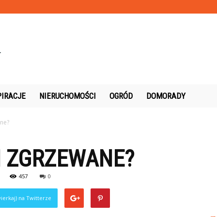
PIRACJE
NIERUCHOMOŚCI
OGRÓD
DOMORADY
ane?
I ZGRZEWANE?
457
0
ierkaj) na Twitterze