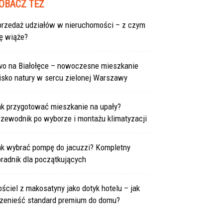
OBACZ TEŻ
przedaż udziałów w nieruchomości – z czym
ę wiąże?
ivo na Białołęce – nowoczesne mieszkanie
isko natury w sercu zielonej Warszawy
ak przygotować mieszkanie na upały?
rzewodnik po wyborze i montażu klimatyzacji
ak wybrać pompę do jacuzzi? Kompletny
radnik dla początkujących
ściel z makosatyny jako dotyk hotelu – jak
rzenieść standard premium do domu?