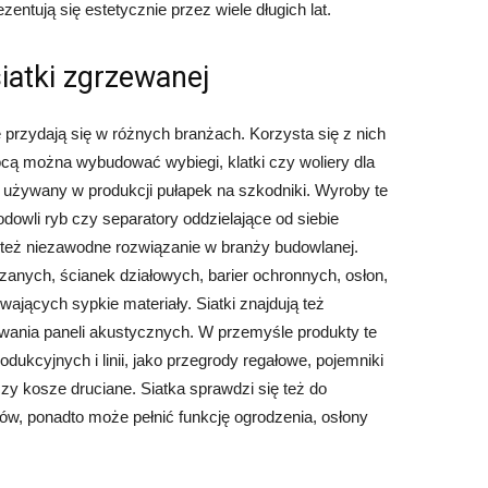
entują się estetycznie przez wiele długich lat.
iatki zgrzewanej
e przydają się w różnych branżach. Korzysta się z nich
cą można wybudować wybiegi, klatki czy woliery dla
ł używany w produkcji pułapek na szkodniki. Wyroby te
odowli ryb czy separatory oddzielające od siebie
 też niezawodne rozwiązanie w branży budowlanej.
zanych, ścianek działowych, barier ochronnych, osłon,
ających sypkie materiały. Siatki znajdują też
wania paneli akustycznych. W przemyśle produkty te
ukcyjnych i linii, jako przegrody regałowe, pojemniki
zy kosze druciane. Siatka sprawdzi się też do
ków, ponadto może pełnić funkcję ogrodzenia, osłony