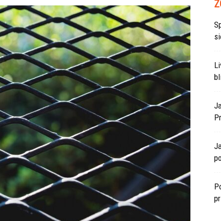
Z
S
si
L
bl
J
P
J
po
Po
p