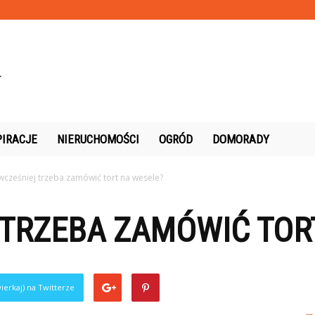
PIRACJE
NIERUCHOMOŚCI
OGRÓD
DOMORADY
 wcześniej trzeba zamówić tort na wesele?
 TRZEBA ZAMÓWIĆ TOR
ierkaj) na Twitterze