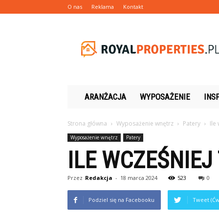
O nas
Reklama
Kontakt
Royalproperties.pl
ARANŻACJA
WYPOSAŻENIE
INS
Strona główna
Wyposażenie wnętrz
Patery
Ile
Wyposażenie wnętrz
Patery
ILE WCZEŚNIEJ
Przez
Redakcja
-
18 marca 2024
523
0
Podziel się na Facebooku
Tweet (Ćw