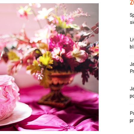
Z
S
si
L
bl
J
P
J
po
Po
p