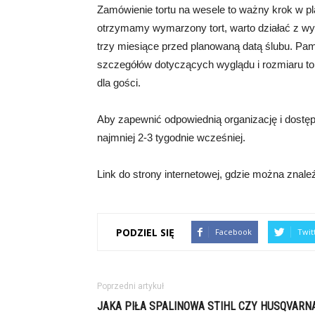
Zamówienie tortu na wesele to ważny krok w p
otrzymamy wymarzony tort, warto działać z w
trzy miesiące przed planowaną datą ślubu. Pami
szczegółów dotyczących wyglądu i rozmiaru t
dla gości.
Aby zapewnić odpowiednią organizację i dostęp
najmniej 2-3 tygodnie wcześniej.
Link do strony internetowej, gdzie można znaleź
PODZIEL SIĘ
Facebook
Twit
Poprzedni artykuł
JAKA PIŁA SPALINOWA STIHL CZY HUSQVARN