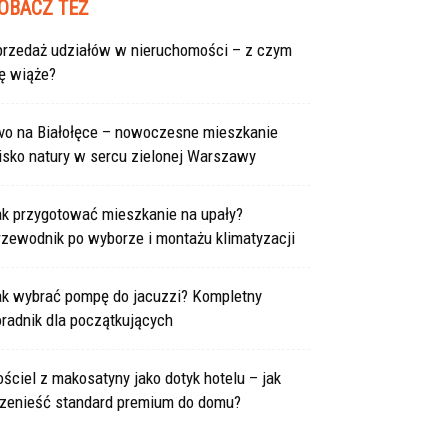
OBACZ TEŻ
przedaż udziałów w nieruchomości – z czym
ę wiąże?
ivo na Białołęce – nowoczesne mieszkanie
isko natury w sercu zielonej Warszawy
ak przygotować mieszkanie na upały?
rzewodnik po wyborze i montażu klimatyzacji
ak wybrać pompę do jacuzzi? Kompletny
radnik dla początkujących
ściel z makosatyny jako dotyk hotelu – jak
rzenieść standard premium do domu?