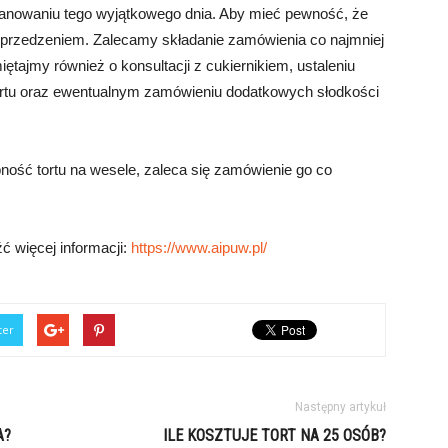
lanowaniu tego wyjątkowego dnia. Aby mieć pewność, że
yprzedzeniem. Zalecamy składanie zamówienia co najmniej
ętajmy również o konsultacji z cukiernikiem, ustaleniu
ortu oraz ewentualnym zamówieniu dodatkowych słodkości
ność tortu na wesele, zaleca się zamówienie go co
ć więcej informacji:
https://www.aipuw.pl/
ter
Następny artykuł
A?
ILE KOSZTUJE TORT NA 25 OSÓB?