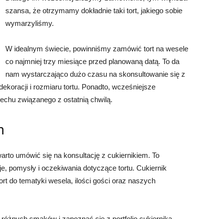
szansa, że otrzymamy dokładnie taki tort, jakiego sobie
wymarzyliśmy.
W idealnym świecie, powinniśmy zamówić tort na wesele
co najmniej trzy miesiące przed planowaną datą. To da
nam wystarczająco dużo czasu na skonsultowanie się z
ekoracji i rozmiaru tortu. Ponadto, wcześniejsze
echu związanego z ostatnią chwilą.
m
arto umówić się na konsultację z cukiernikiem. To
e, pomysły i oczekiwania dotyczące tortu. Cukiernik
rt do tematyki wesela, ilości gości oraz naszych
różnych smaków i zapoznać się z portfolio cukiernika.