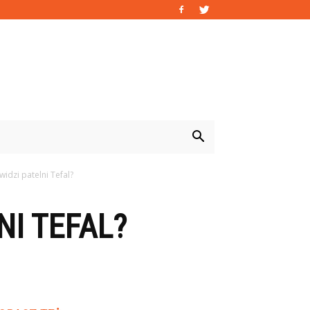
widzi patelni Tefal?
NI TEFAL?