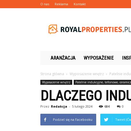
O nas
Reklama
Kontakt
Royalproperties.pl
ARANŻACJA
WYPOSAŻENIE
INS
Strona główna
Wyposażenie wnętrz
Patelnie ind
Wyposażenie wnętrz
Patelnie indukcyjne, teflonowe, ceramic
DLACZEGO INDU
Przez
Redakcja
-
5 lutego 2024
684
0
Podziel się na Facebooku
Tweet (Ćw