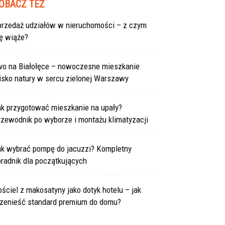
OBACZ TEŻ
przedaż udziałów w nieruchomości – z czym
ę wiąże?
ivo na Białołęce – nowoczesne mieszkanie
isko natury w sercu zielonej Warszawy
ak przygotować mieszkanie na upały?
rzewodnik po wyborze i montażu klimatyzacji
ak wybrać pompę do jacuzzi? Kompletny
radnik dla początkujących
ściel z makosatyny jako dotyk hotelu – jak
rzenieść standard premium do domu?