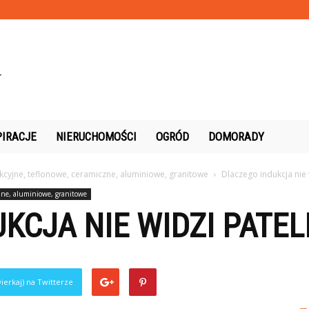
PIRACJE
NIERUCHOMOŚCI
OGRÓD
DOMORADY
ukcyjne, teflonowe, ceramiczne, aluminiowe, granitowe
Dlaczego indukcja nie 
zne, aluminiowe, granitowe
KCJA NIE WIDZI PATEL
ierkaj) na Twitterze