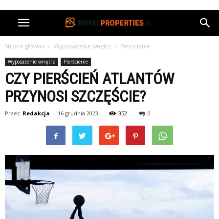
Strona główna
Wyposażenie wnętrz
Pierścienie
Wyposażenie wnętrz
Pierścienie
CZY PIERŚCIEŃ ATLANTÓW
PRZYNOSI SZCZĘŚCIE?
Przez
Redakcja
-
16 grudnia 2023
352
0