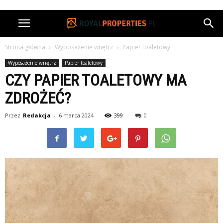
Strona główna
Wyposażenie wnętrz
Papier toaletowy
Wyposażenie wnętrz
Papier toaletowy
CZY PAPIER TOALETOWY MA
ZDROŻEĆ?
Przez
Redakcja
-
6 marca 2024
399
0