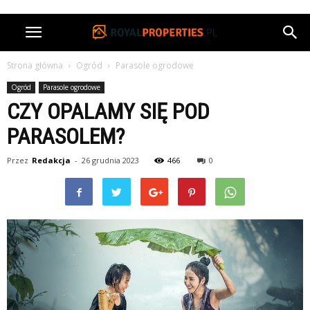
Strona główna
Ogród
Parasole ogrodowe
Ogród
Parasole ogrodowe
CZY OPALAMY SIĘ POD
PARASOLEM?
Przez
Redakcja
-
26 grudnia 2023
466
0