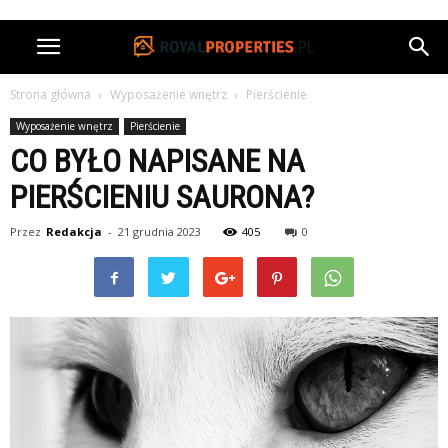
Strona główna
Wyposażenie wnętrz
Pierścienie
Wyposażenie wnętrz
Pierścienie
CO BYŁO NAPISANE NA
PIERŚCIENIU SAURONA?
Przez
Redakcja
-
21 grudnia 2023
405
0