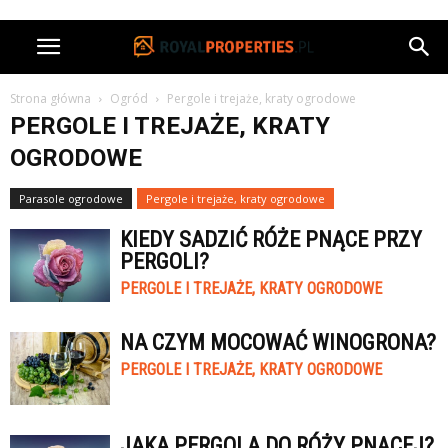
Strona główna
Ogród
Pergole i trejaże, kraty ogrodowe
PERGOLE I TREJAŻE, KRATY
OGRODOWE
Parasole ogrodowe
Pergole i trejaże, kraty ogrodowe
KIEDY SADZIĆ RÓŻE PNĄCE PRZY
PERGOLI?
PERGOLE I TREJAŻE, KRATY OGRODOWE
NA CZYM MOCOWAĆ WINOGRONA?
PERGOLE I TREJAŻE, KRATY OGRODOWE
JAKA PERGOLA DO RÓŻY PNĄCEJ?