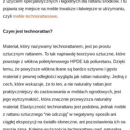
z użyciem specjalistycznych i łagodnych dla rattanu środków. I tu
pojawia się miejsce na meble trwalsze i łatwiejsze w utrzymaniu,
czyli
meble technorattanowe
.
Czym jest technorattan?
Materiał, który nazywamy technorattanem, jest po prostu
sztucznym rattanem. To tak naprawdę tworzywo sztuczne, które
powstaje z włókna polietylenowego HPDE lub poliuretanu. Dzięki
temu, że powyższe włókna tkane są bardzo sztywno i gęsto
materiał z pewnej odległości wygląda jak rattan naturalny. Jedną z
cech, które wskazuje, że to ten, a nie naturalny rattan jest
praktyczniejszy do zastosowania w meblach ogrodowych, jest
jego wytrzymałość, która znacznie przewyższa naturalny
materiał. Elastyczność technorattanu jest podobna, jednak meble
z rattanu sztucznego “nie odczują” w negatywny sposób ani
ciągłej ekspozycji na światło słoneczne, ani pozostawienia ich na
mrozie zimą. Kolejną wyższością technorattanu nad naturalną