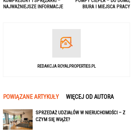
KOMPRESORY I SPRĘŻARKI –
POMPY CIEPŁA – DO DOMU,
NAJWAŻNIEJSZE INFORMACJE
BIURA I MIEJSCA PRACY
REDAKCJA ROYALPROPERTIES.PL
POWIĄZANE ARTYKUŁY
WIĘCEJ OD AUTORA
SPRZEDAŻ UDZIAŁÓW W NIERUCHOMOŚCI – Z
CZYM SIĘ WIĄŻE?