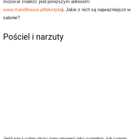
możecie znaleźć pod poniższym adresem:
www.mandihouse.pl/tekstylia
). Jakie z nich są najważniejsze w
salonie?
Pościel i narzuty
Jeśli nasz salon służy nam również jako sypialnia, lub często