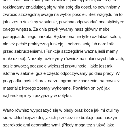
rozkładamy znajdującą się w nim sofę dla gości, to powinniśmy
zwrócić szczególną uwagę na wybór pościeli. Bez względu na to,
jak często ścielimy w salonie, powinna odpowiadać ona stylistyce
całego wnętrza. Za dnia przykrywamy nasz główny mebel
pasującą do niego narzutą. Będzie ona nie tylko ozdabiać salon,
ale też pełnić praktyczną funkcję – ochroni sofę lub narożnik
przed zabrudzeniami. (Funkcja szczególnie ważna jeśli mamy
małe dzieci). Narzuty rozłożymy również na salonowych fotelach,
gdzie stworzą poczucie większej przytulności, jakie jest tak
istotne w salonie, gdzie często odpoczywamy po dniu pracy. W
przypadku pościeli oraz narzut ogromne znaczenie ma również
materiał z którego zostały wykonane. Powinien on być jak
najbardziej miły i przyjazny w dotyku.
Warto również wyposażyć się w pledy oraz koce jakimi otulimy
się w chłodniejsze dni, jakich przecież nie brakuje pod naszymi
szerokościami geograficznymi. (Pledy mogą też służyć jako