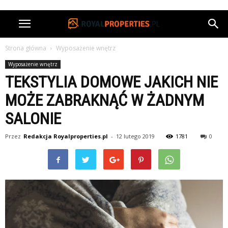
Strona główna
Wyposażenie wnętrz
Wyposażenie wnętrz
TEKSTYLIA DOMOWE JAKICH NIE
MOŻE ZABRAKNĄĆ W ŻADNYM
SALONIE
Przez
Redakcja Royalproperties.pl
-
12 lutego 2019
1781
0