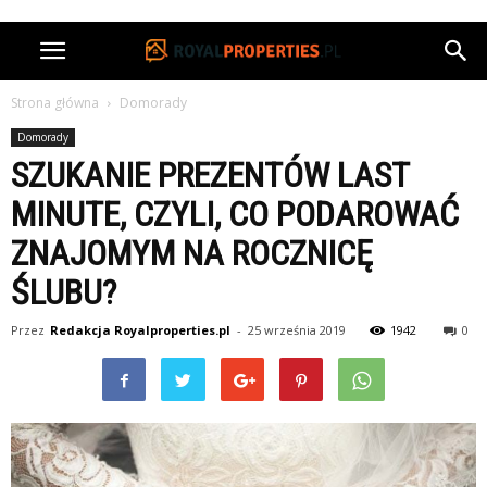
Strona główna
Domorady
Domorady
SZUKANIE PREZENTÓW LAST
MINUTE, CZYLI, CO PODAROWAĆ
ZNAJOMYM NA ROCZNICĘ
ŚLUBU?
Przez
Redakcja Royalproperties.pl
-
25 września 2019
1942
0