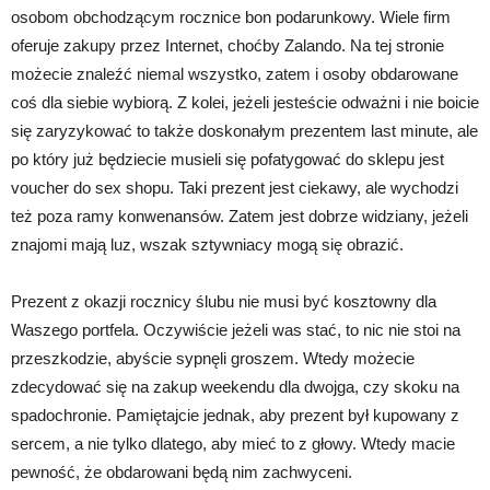
osobom obchodzącym rocznice bon podarunkowy. Wiele firm
oferuje zakupy przez Internet, choćby Zalando. Na tej stronie
możecie znaleźć niemal wszystko, zatem i osoby obdarowane
coś dla siebie wybiorą. Z kolei, jeżeli jesteście odważni i nie boicie
się zaryzykować to także doskonałym prezentem last minute, ale
po który już będziecie musieli się pofatygować do sklepu jest
voucher do sex shopu. Taki prezent jest ciekawy, ale wychodzi
też poza ramy konwenansów. Zatem jest dobrze widziany, jeżeli
znajomi mają luz, wszak sztywniacy mogą się obrazić.
Prezent z okazji rocznicy ślubu nie musi być kosztowny dla
Waszego portfela. Oczywiście jeżeli was stać, to nic nie stoi na
przeszkodzie, abyście sypnęli groszem. Wtedy możecie
zdecydować się na zakup weekendu dla dwojga, czy skoku na
spadochronie. Pamiętajcie jednak, aby prezent był kupowany z
sercem, a nie tylko dlatego, aby mieć to z głowy. Wtedy macie
pewność, że obdarowani będą nim zachwyceni.