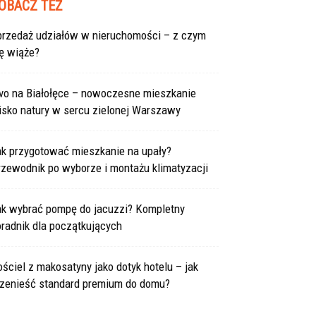
OBACZ TEŻ
przedaż udziałów w nieruchomości – z czym
ę wiąże?
ivo na Białołęce – nowoczesne mieszkanie
isko natury w sercu zielonej Warszawy
ak przygotować mieszkanie na upały?
rzewodnik po wyborze i montażu klimatyzacji
ak wybrać pompę do jacuzzi? Kompletny
radnik dla początkujących
ściel z makosatyny jako dotyk hotelu – jak
rzenieść standard premium do domu?