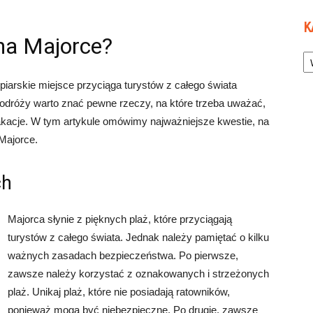
K
na Majorce?
Ka
iarskie miejsce przyciąga turystów z całego świata
dróży warto znać pewne rzeczy, na które trzeba uważać,
kacje. W tym artykule omówimy najważniejsze kwestie, na
Majorce.
ch
Majorca słynie z pięknych plaż, które przyciągają
turystów z całego świata. Jednak należy pamiętać o kilku
ważnych zasadach bezpieczeństwa. Po pierwsze,
zawsze należy korzystać z oznakowanych i strzeżonych
plaż. Unikaj plaż, które nie posiadają ratowników,
ponieważ mogą być niebezpieczne. Po drugie, zawsze