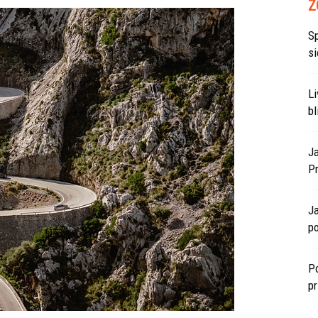
Z
S
si
L
bl
J
P
J
po
Po
p