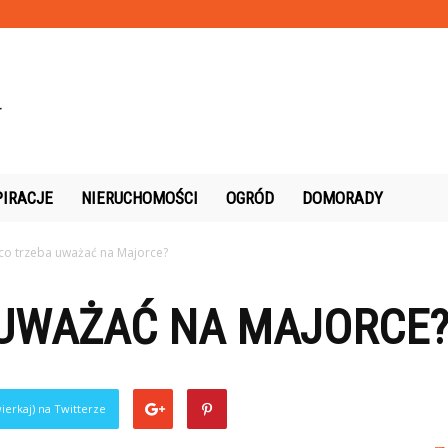
PIRACJE
NIERUCHOMOŚCI
OGRÓD
DOMORADY
co trzeba uważać na Majorce?
 UWAŻAĆ NA MAJORCE
ierkaj) na Twitterze