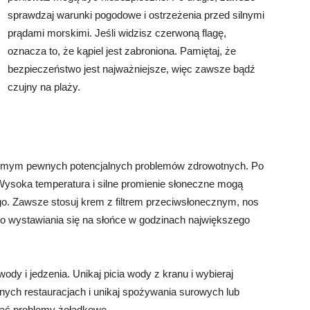
sprawdzaj warunki pogodowe i ostrzeżenia przed silnymi
prądami morskimi. Jeśli widzisz czerwoną flagę,
oznacza to, że kąpiel jest zabroniona. Pamiętaj, że
bezpieczeństwo jest najważniejsze, więc zawsze bądź
czujny na plaży.
omym pewnych potencjalnych problemów zdrowotnych. Po
Wysoka temperatura i silne promienie słoneczne mogą
go. Zawsze stosuj krem z filtrem przeciwsłonecznym, nos
go wystawiania się na słońce w godzinach największego
dy i jedzenia. Unikaj picia wody z kranu i wybieraj
nych restauracjach i unikaj spożywania surowych lub
ać problemy żołądkowe.