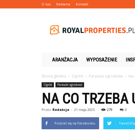
O nas
Reklama
Kontakt
Royalproperties.pl
ARANŻACJA
WYPOSAŻENIE
INS
Strona główna
Ogród
Parasole ogrodowe
Na 
Ogród
Parasole ogrodowe
NA CO TRZEBA
Przez
Redakcja
-
21 maja 2025
279
0
Podziel się na Facebooku
Tweet (Ćw