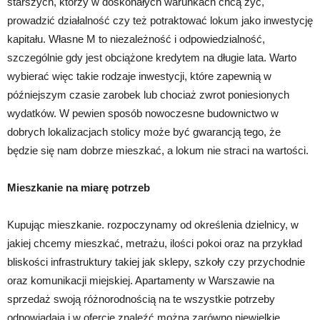
starszych, którzy w doskonałych warunkach chcą żyć,
prowadzić działalność czy też potraktować lokum jako inwestycję
kapitału. Własne M to niezależność i odpowiedzialność,
szczególnie gdy jest obciążone kredytem na długie lata. Warto
wybierać więc takie rodzaje inwestycji, które zapewnią w
późniejszym czasie zarobek lub chociaż zwrot poniesionych
wydatków. W pewien sposób nowoczesne budownictwo w
dobrych lokalizacjach stolicy może być gwarancją tego, że
będzie się nam dobrze mieszkać, a lokum nie straci na wartości.
Mieszkanie na miarę potrzeb
Kupując mieszkanie. rozpoczynamy od określenia dzielnicy, w
jakiej chcemy mieszkać, metrażu, ilości pokoi oraz na przykład
bliskości infrastruktury takiej jak sklepy, szkoły czy przychodnie
oraz komunikacji miejskiej. Apartamenty w Warszawie na
sprzedaż swoją różnorodnością na te wszystkie potrzeby
odpowiadają i w ofercie znaleźć można zarówno niewielkie