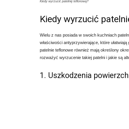
Kiedy wyrzucić patelnię teflonową?
Kiedy wyrzucić pateln
Wielu z nas posiada w swoich kuchniach pateln
właściwości antyprzywierające, które ułatwiają
patelnie teflonowe również mają określony okr
rozważyć wyrzucenie takiej patelni i jakie są al
1. Uszkodzenia powierzch