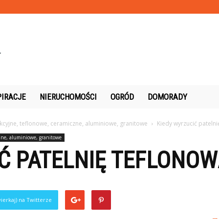
PIRACJE
NIERUCHOMOŚCI
OGRÓD
DOMORADY
ukcyjne, teflonowe, ceramiczne, aluminiowe, granitowe
Kiedy wyrzucić patelni
zne, aluminiowe, granitowe
Ć PATELNIĘ TEFLONOW
ierkaj) na Twitterze