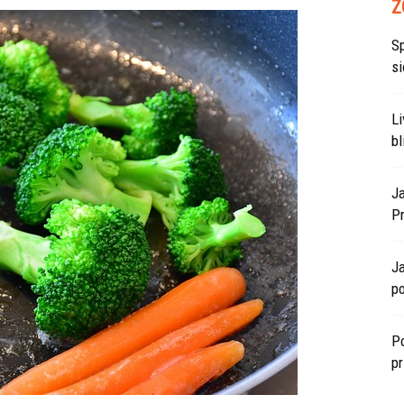
Z
S
si
L
bl
J
P
J
po
Po
p