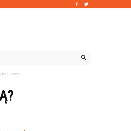
ę teflonową?
Ą?