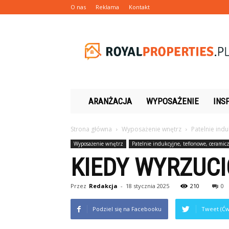
O nas
Reklama
Kontakt
Royalproperties.pl
ARANŻACJA
WYPOSAŻENIE
INS
Strona główna
Wyposażenie wnętrz
Patelnie ind
Wyposażenie wnętrz
Patelnie indukcyjne, teflonowe, ceramic
KIEDY WYRZUCI
Przez
Redakcja
-
18 stycznia 2025
210
0
Podziel się na Facebooku
Tweet (Ćw