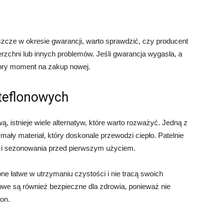
jeszcze w okresie gwarancji, warto sprawdzić, czy producent
zchni lub innych problemów. Jeśli gwarancja wygasła, a
obry moment na zakup nowej.
 teflonowych
wą, istnieje wiele alternatyw, które warto rozważyć. Jedną z
rzymały materiał, który doskonale przewodzi ciepło. Patelnie
ji i sezonowania przed pierwszym użyciem.
one łatwe w utrzymaniu czystości i nie tracą swoich
lowe są również bezpieczne dla zdrowia, ponieważ nie
lon.