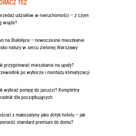
OBACZ TEŻ
przedaż udziałów w nieruchomości – z czym
ę wiąże?
ivo na Białołęce – nowoczesne mieszkanie
isko natury w sercu zielonej Warszawy
ak przygotować mieszkanie na upały?
rzewodnik po wyborze i montażu klimatyzacji
ak wybrać pompę do jacuzzi? Kompletny
radnik dla początkujących
ściel z makosatyny jako dotyk hotelu – jak
rzenieść standard premium do domu?