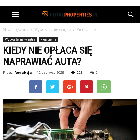
Strona główna
Wyposażenie wnętrz
Pierścienie
Wyposażenie wnętrz
Pierścienie
KIEDY NIE OPŁACA SIĘ
NAPRAWIAĆ AUTA?
Przez
Redakcja
-
12 czerwca 2025
228
0