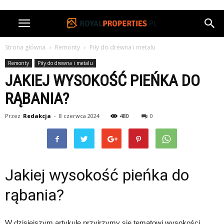
Strona główna
Remonty
Piły do drewna i metalu
Remonty
Piły do drewna i metalu
JAKIEJ WYSOKOŚĆ PIEŃKA DO
RĄBANIA?
Przez
Redakcja
-
8 czerwca 2024
480
0
Jakiej wysokość pieńka do
rąbania?
W dzisiejszym artykule przyjrzymy się tematowi wysokości