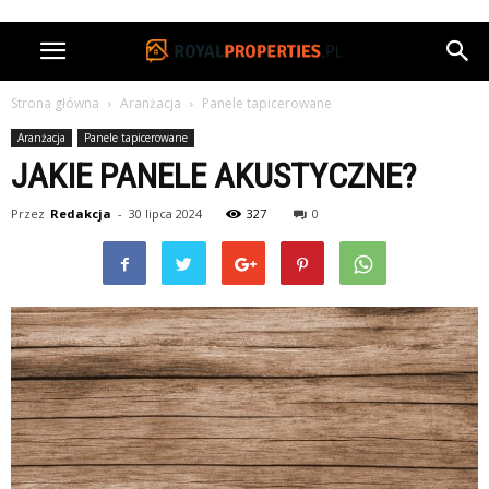
Strona główna
Aranżacja
Panele tapicerowane
Aranżacja
Panele tapicerowane
JAKIE PANELE AKUSTYCZNE?
Przez
Redakcja
-
30 lipca 2024
327
0