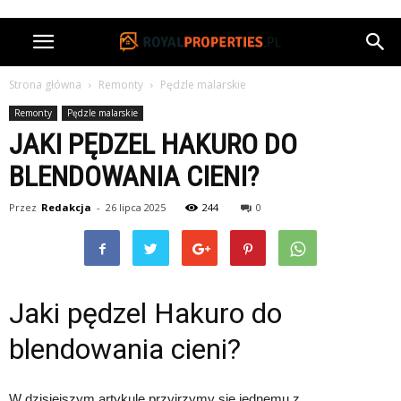
Strona główna
Remonty
Pędzle malarskie
Remonty
Pędzle malarskie
JAKI PĘDZEL HAKURO DO
BLENDOWANIA CIENI?
Przez
Redakcja
-
26 lipca 2025
244
0
Jaki pędzel Hakuro do
blendowania cieni?
W dzisiejszym artykule przyjrzymy się jednemu z