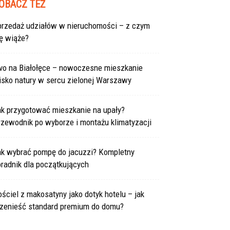
OBACZ TEŻ
przedaż udziałów w nieruchomości – z czym
ę wiąże?
ivo na Białołęce – nowoczesne mieszkanie
isko natury w sercu zielonej Warszawy
ak przygotować mieszkanie na upały?
rzewodnik po wyborze i montażu klimatyzacji
ak wybrać pompę do jacuzzi? Kompletny
radnik dla początkujących
ściel z makosatyny jako dotyk hotelu – jak
rzenieść standard premium do domu?