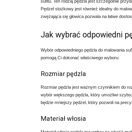
sufitu. Ten rodzaj pędzla jest szczególnie przy
Pędzel stożkowy jest również idealny do malowa
zwężająca się głowica pozwala na łatwe dostos
Jak wybrać odpowiedni pę
Wybór odpowiedniego pędzla do malowania sufit
pomogą Ci dokonać właściwego wyboru:
Rozmiar pędzla
Rozmiar pędzla jest ważnym czynnikiem do roz
wybór większego pędzla, który umożliwi szybsz
będzie mniejszy pędzel, który pozwoli na prec
Materiał włosia
Materiał włosia pędzla ma wpływ na jakość ma