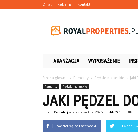
O nas
Reklama
Kontakt
Royalproperties.pl
ARANŻACJA
WYPOSAŻENIE
INS
Strona główna
Remonty
Pędzle malarskie
Jaki
Remonty
Pędzle malarskie
JAKI PĘDZEL D
Przez
Redakcja
-
27 kwietnia 2025
269
0
Podziel się na Facebooku
Tweet (Ćw