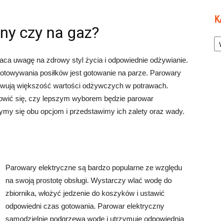
K
zny czy na gaz?
Ka
aca uwagę na zdrowy styl życia i odpowiednie odżywianie.
otowywania posiłków jest gotowanie na parze. Parowary
howują większość wartości odżywczych w potrawach.
owić się, czy lepszym wyborem będzie parowar
zymy się obu opcjom i przedstawimy ich zalety oraz wady.
Parowary elektryczne są bardzo popularne ze względu
na swoją prostotę obsługi. Wystarczy wlać wodę do
zbiornika, włożyć jedzenie do koszyków i ustawić
odpowiedni czas gotowania. Parowar elektryczny
samodzielnie podgrzewa wodę i utrzymuje odpowiednią