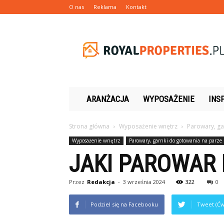
O nas
Reklama
Kontakt
Royalproperties.pl
ARANŻACJA
WYPOSAŻENIE
INS
Strona główna
Wyposażenie wnętrz
Parowary, ga
Wyposażenie wnętrz
Parowary, garnki do gotowania na parze
JAKI PAROWAR 
Przez
Redakcja
-
3 września 2024
322
0
Podziel się na Facebooku
Tweet (Ćw