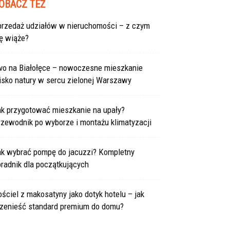
OBACZ TEŻ
przedaż udziałów w nieruchomości – z czym
ę wiąże?
ivo na Białołęce – nowoczesne mieszkanie
isko natury w sercu zielonej Warszawy
ak przygotować mieszkanie na upały?
rzewodnik po wyborze i montażu klimatyzacji
ak wybrać pompę do jacuzzi? Kompletny
radnik dla początkujących
ściel z makosatyny jako dotyk hotelu – jak
rzenieść standard premium do domu?