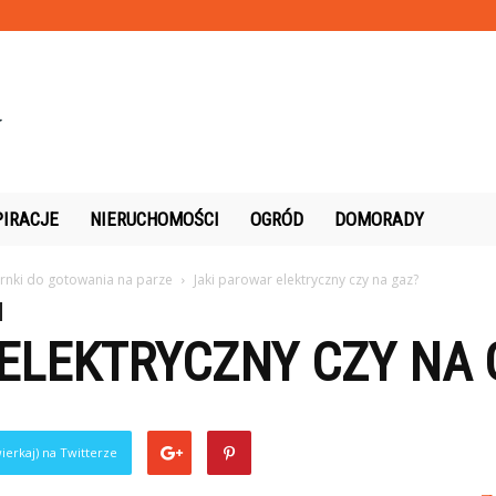
PIRACJE
NIERUCHOMOŚCI
OGRÓD
DOMORADY
rnki do gotowania na parze
Jaki parowar elektryczny czy na gaz?
ELEKTRYCZNY CZY NA 
ierkaj) na Twitterze