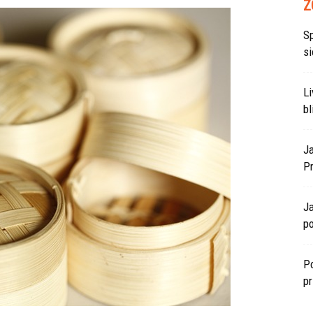
Z
S
si
L
bl
J
P
J
po
Po
p