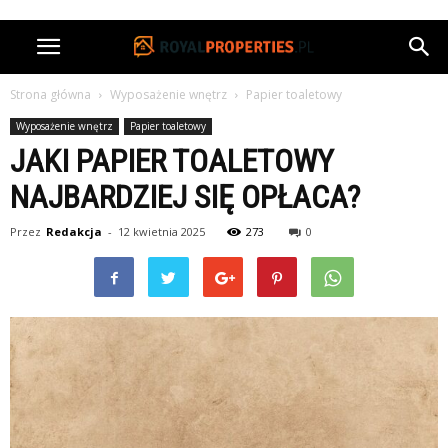
Strona główna
Wyposażenie wnętrz
Papier toaletowy
Wyposażenie wnętrz
Papier toaletowy
JAKI PAPIER TOALETOWY
NAJBARDZIEJ SIĘ OPŁACA?
Przez
Redakcja
-
12 kwietnia 2025
273
0