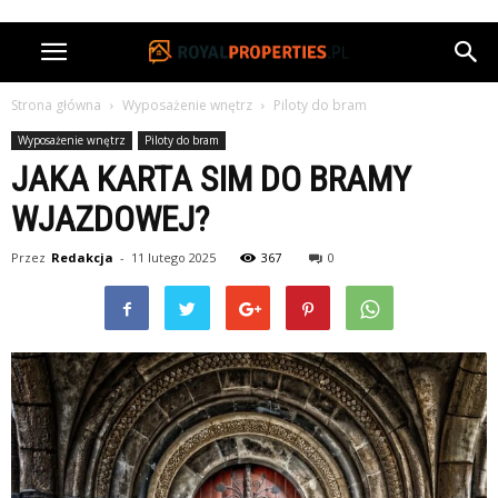
Strona główna
Wyposażenie wnętrz
Piloty do bram
Wyposażenie wnętrz
Piloty do bram
JAKA KARTA SIM DO BRAMY
WJAZDOWEJ?
Przez
Redakcja
-
11 lutego 2025
367
0