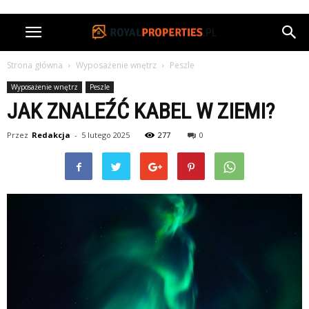
Strona główna
Wyposażenie wnętrz
Peszle
Wyposażenie wnętrz
Peszle
JAK ZNALEŹĆ KABEL W ZIEMI?
Przez
Redakcja
-
5 lutego 2025
277
0