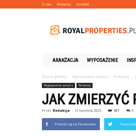
O nas
Reklama
Kontakt
Royalproperties.pl
ARANŻACJA
WYPOSAŻENIE
INS
Strona główna
Wyposażenie wnętrz
Perlatory
Wyposażenie wnętrz
Perlatory
JAK ZMIERZYĆ 
Przez
Redakcja
-
13 kwietnia 2025
187
0
Podziel się na Facebooku
Tweet (Ćw