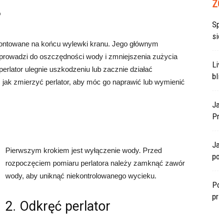
Z
?
S
si
zamontowane na końcu wylewki kranu. Jego głównym
 prowadzi do oszczędności wody i zmniejszenia zużycia
L
erlator ulegnie uszkodzeniu lub zacznie działać
bl
ć, jak zmierzyć perlator, aby móc go naprawić lub wymienić
J
P
J
Pierwszym krokiem jest wyłączenie wody. Przed
po
rozpoczęciem pomiaru perlatora należy zamknąć zawór
wody, aby uniknąć niekontrolowanego wycieku.
Po
p
2. Odkręć perlator