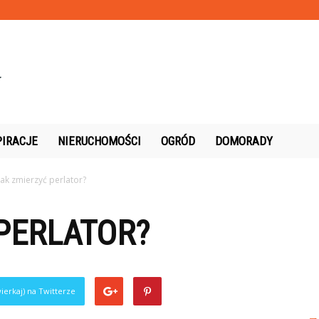
PIRACJE
NIERUCHOMOŚCI
OGRÓD
DOMORADY
Jak zmierzyć perlator?
PERLATOR?
ierkaj) na Twitterze