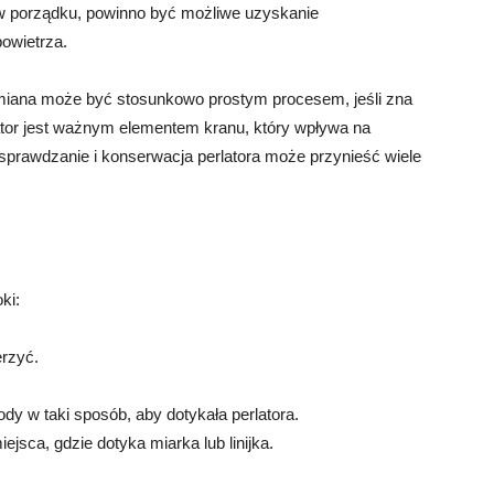
t w porządku, powinno być możliwe uzyskanie
owietrza.
ymiana może być stosunkowo prostym procesem, jeśli zna
lator jest ważnym elementem kranu, który wpływa na
 sprawdzanie i konserwacja perlatora może przynieść wiele
ki:
erzyć.
ody w taki sposób, aby dotykała perlatora.
ejsca, gdzie dotyka miarka lub linijka.