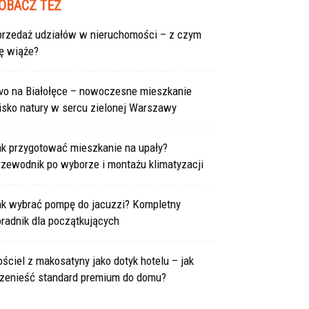
OBACZ TEŻ
przedaż udziałów w nieruchomości – z czym
ę wiąże?
ivo na Białołęce – nowoczesne mieszkanie
isko natury w sercu zielonej Warszawy
ak przygotować mieszkanie na upały?
rzewodnik po wyborze i montażu klimatyzacji
ak wybrać pompę do jacuzzi? Kompletny
radnik dla początkujących
ściel z makosatyny jako dotyk hotelu – jak
rzenieść standard premium do domu?