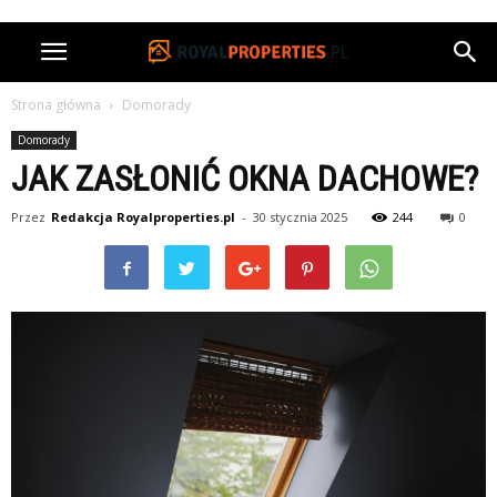
Strona główna
Domorady
Domorady
JAK ZASŁONIĆ OKNA DACHOWE?
Przez
Redakcja Royalproperties.pl
-
30 stycznia 2025
244
0