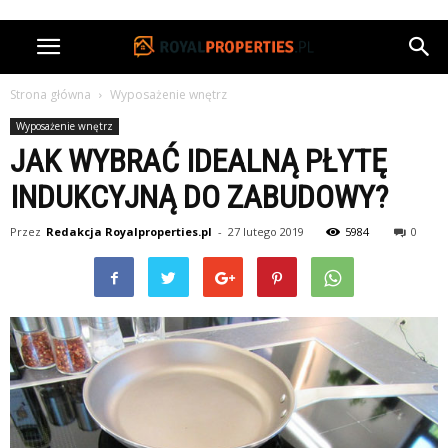
Strona główna
Wyposażenie wnętrz
Wyposażenie wnętrz
JAK WYBRAĆ IDEALNĄ PŁYTĘ
INDUKCYJNĄ DO ZABUDOWY?
Przez
Redakcja Royalproperties.pl
-
27 lutego 2019
5984
0