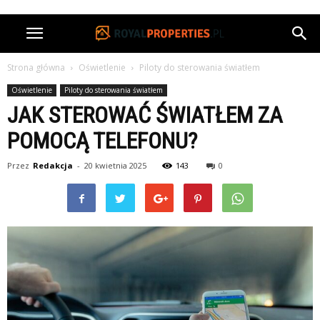
Strona główna
Oświetlenie
Piloty do sterowania światłem
Oświetlenie
Piloty do sterowania światłem
JAK STEROWAĆ ŚWIATŁEM ZA
POMOCĄ TELEFONU?
Przez
Redakcja
-
20 kwietnia 2025
143
0