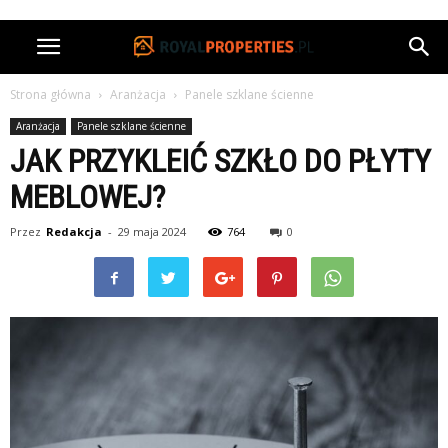
Strona główna
Aranżacja
Panele szklane ścienne
Aranżacja
Panele szklane ścienne
JAK PRZYKLEIĆ SZKŁO DO PŁYTY
MEBLOWEJ?
Przez
Redakcja
-
29 maja 2024
764
0