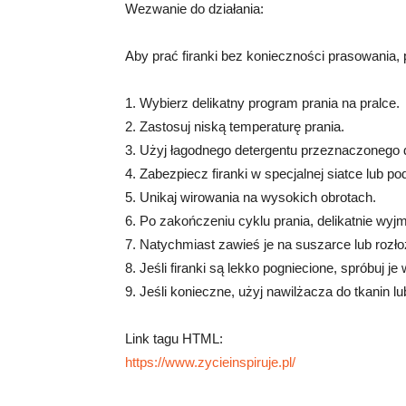
Wezwanie do działania:
Aby prać firanki bez konieczności prasowania,
1. Wybierz delikatny program prania na pralce.
2. Zastosuj niską temperaturę prania.
3. Użyj łagodnego detergentu przeznaczonego d
4. Zabezpiecz firanki w specjalnej siatce lub p
5. Unikaj wirowania na wysokich obrotach.
6. Po zakończeniu cyklu prania, delikatnie wyjmij
7. Natychmiast zawieś je na suszarce lub rozło
8. Jeśli firanki są lekko pogniecione, spróbuj j
9. Jeśli konieczne, użyj nawilżacza do tkanin l
Link tagu HTML:
https://www.zycieinspiruje.pl/