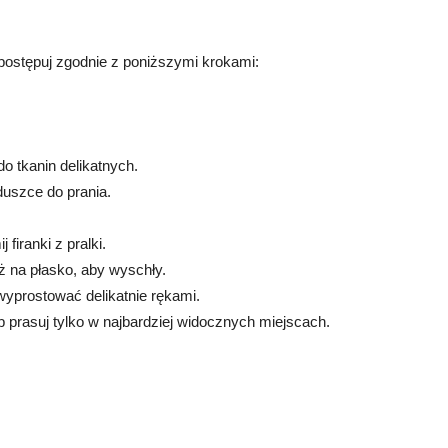
 postępuj zgodnie z poniższymi krokami:
o tkanin delikatnych.
oduszce do prania.
 firanki z pralki.
ż na płasko, aby wyschły.
e wyprostować delikatnie rękami.
ub prasuj tylko w najbardziej widocznych miejscach.