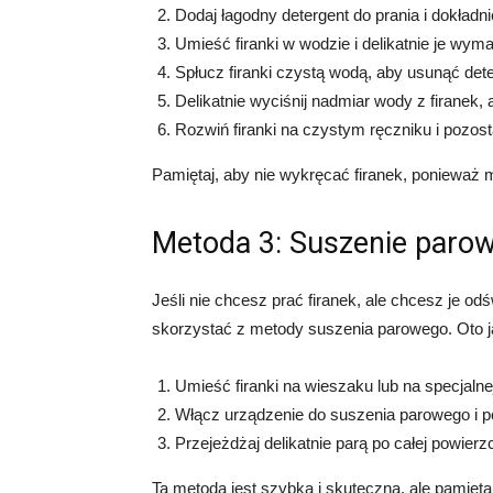
Dodaj łagodny detergent do prania i dokładn
Umieść firanki w wodzie i delikatnie je wyma
Spłucz firanki czystą wodą, aby usunąć dete
Delikatnie wyciśnij nadmiar wody z firanek, a
Rozwiń firanki na czystym ręczniku i pozos
Pamiętaj, aby nie wykręcać firanek, ponieważ
Metoda 3: Suszenie paro
Jeśli nie chcesz prać firanek, ale chcesz je o
skorzystać z metody suszenia parowego. Oto ja
Umieść firanki na wieszaku lub na specjaln
Włącz urządzenie do suszenia parowego i p
Przejeżdżaj delikatnie parą po całej powierz
Ta metoda jest szybka i skuteczna, ale pamiętaj,