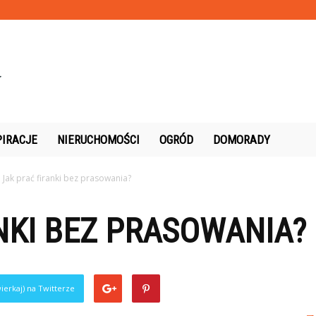
PIRACJE
NIERUCHOMOŚCI
OGRÓD
DOMORADY
Jak prać firanki bez prasowania?
NKI BEZ PRASOWANIA?
ierkaj) na Twitterze