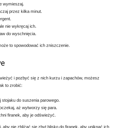
ie wymieszaj.
czaj przez kilka minut.
rgent.
le nie wykręcaj ich.
taw do wyschnięcia.
 może to spowodować ich zniszczenie.
we
dświeżyć i pozbyć się z nich kurzu i zapachów, możesz
k to zrobić:
ej stojaku do suszenia parowego.
oczekaj, aż wytworzy się para.
chni firanek, aby je odświeżyć.
 aby nie zbliżać się zbyt blisko do firanek, aby uniknąć ich