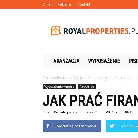
O nas
Reklama
Kontakt
Royalproperties.pl
ARANŻACJA
WYPOSAŻENIE
INS
Strona główna
Wyposażenie wnętrz
Parownice
Wyposażenie wnętrz
Parownice
JAK PRAĆ FIRA
Przez
Redakcja
-
28 marca 2025
197
0
Podziel się na Facebooku
Tweet (Ćw