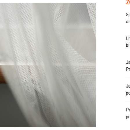
Z
S
si
L
bl
J
P
J
po
Po
p