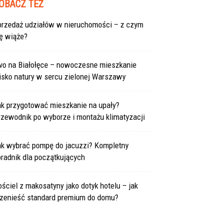
OBACZ TEŻ
przedaż udziałów w nieruchomości – z czym
ę wiąże?
ivo na Białołęce – nowoczesne mieszkanie
isko natury w sercu zielonej Warszawy
ak przygotować mieszkanie na upały?
rzewodnik po wyborze i montażu klimatyzacji
ak wybrać pompę do jacuzzi? Kompletny
radnik dla początkujących
ściel z makosatyny jako dotyk hotelu – jak
rzenieść standard premium do domu?