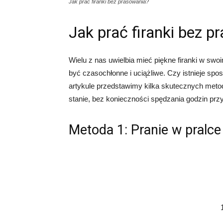
Jak prać firanki bez prasowania?
Jak prać firanki bez p
Wielu z nas uwielbia mieć piękne firanki w sw
być czasochłonne i uciążliwe. Czy istnieje spo
artykule przedstawimy kilka skutecznych meto
stanie, bez konieczności spędzania godzin prz
Metoda 1: Pranie w pralce