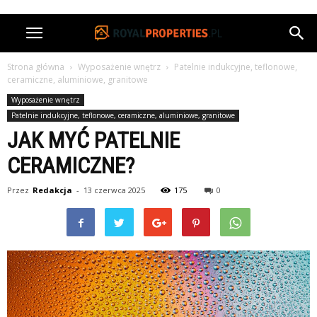
Strona główna
Wyposażenie wnętrz
Patelnie indukcyjne, teflonowe,
ceramiczne, aluminiowe, granitowe
Wyposażenie wnętrz
Patelnie indukcyjne, teflonowe, ceramiczne, aluminiowe, granitowe
JAK MYĆ PATELNIE
CERAMICZNE?
Przez
Redakcja
-
13 czerwca 2025
175
0