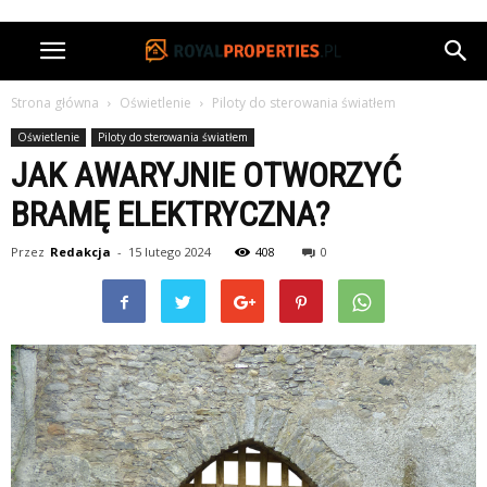
Strona główna
Oświetlenie
Piloty do sterowania światłem
Oświetlenie
Piloty do sterowania światłem
JAK AWARYJNIE OTWORZYĆ
BRAMĘ ELEKTRYCZNA?
Przez
Redakcja
-
15 lutego 2024
408
0