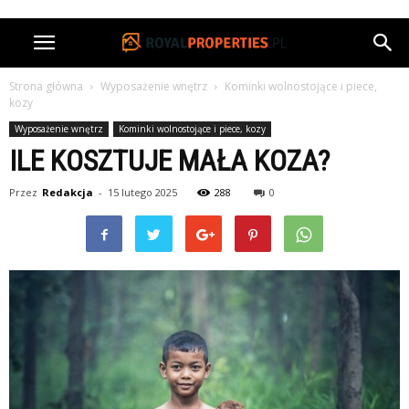
Strona główna
Wyposażenie wnętrz
Kominki wolnostojące i piece,
kozy
Wyposażenie wnętrz
Kominki wolnostojące i piece, kozy
ILE KOSZTUJE MAŁA KOZA?
Przez
Redakcja
-
15 lutego 2025
288
0