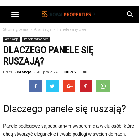
Strona główna
Aranżacja
Panele winylowe
Aranżacja
Panele winylowe
DLACZEGO PANELE SIĘ
RUSZAJĄ?
Przez
Redakcja
-
20 lipca 2024
265
0
Dlaczego panele się ruszają?
Panele podłogowe są popularnym wyborem dla wielu osób, które
chcą stworzyć eleganckie i trwałe podłogi w swoich domach.