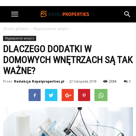
Strona główna
Wyposażenie wnętrz
Wyposażenie wnętrz
DLACZEGO DODATKI W
DOMOWYCH WNĘTRZACH SĄ TAK
WAŻNE?
Przez
Redakcja Royalproperties.pl
-
22 listopada 2018
2334
0