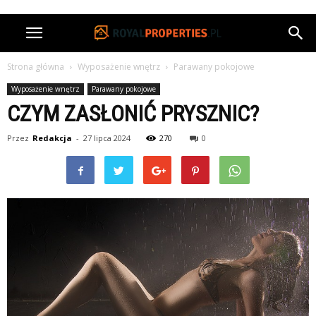
Strona główna
Wyposażenie wnętrz
Parawany pokojowe
Wyposażenie wnętrz
Parawany pokojowe
CZYM ZASŁONIĆ PRYSZNIC?
Przez
Redakcja
-
27 lipca 2024
270
0