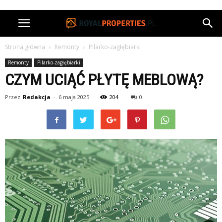
Strona główna
Remonty
Pilarko-zagłębiarki
Remonty
Pilarko-zagłębiarki
CZYM UCIĄĆ PŁYTĘ MEBLOWĄ?
Przez
Redakcja
-
6 maja 2025
204
0