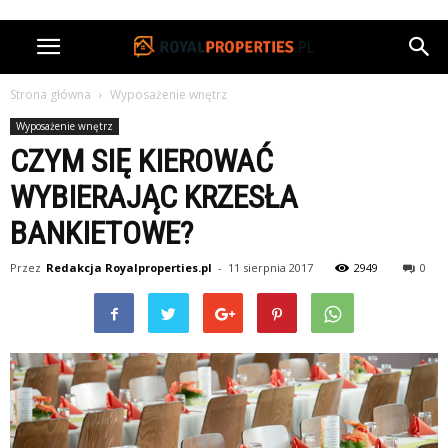
Strona główna
Wyposażenie wnętrz
Wyposażenie wnętrz
CZYM SIĘ KIEROWAĆ
WYBIERAJĄC KRZESŁA
BANKIETOWE?
Przez
Redakcja Royalproperties.pl
-
11 sierpnia 2017
2949
0