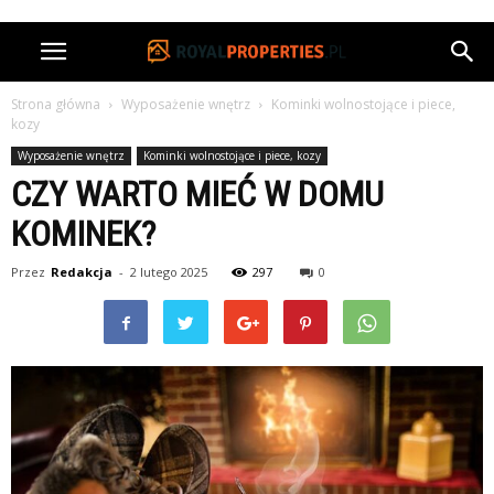
Strona główna
Wyposażenie wnętrz
Kominki wolnostojące i piece,
kozy
Wyposażenie wnętrz
Kominki wolnostojące i piece, kozy
CZY WARTO MIEĆ W DOMU
KOMINEK?
Przez
Redakcja
-
2 lutego 2025
297
0