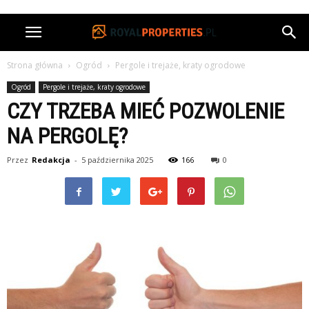
Strona główna
Ogród
Pergole i trejaże, kraty ogrodowe
Ogród
Pergole i trejaże, kraty ogrodowe
CZY TRZEBA MIEĆ POZWOLENIE
NA PERGOLĘ?
Przez
Redakcja
-
5 października 2025
166
0