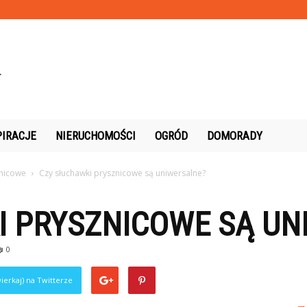
PIRACJE
NIERUCHOMOŚCI
OGRÓD
DOMORADY
znicowe
Czy słuchawki prysznicowe są uniwersalne?
I PRYSZNICOWE SĄ UN
0
ierkaj) na Twitterze