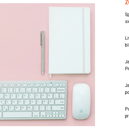
Z
S
si
L
bl
J
P
J
po
Po
p