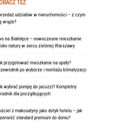
OBACZ TEŻ
przedaż udziałów w nieruchomości – z czym
ę wiąże?
ivo na Białołęce – nowoczesne mieszkanie
isko natury w sercu zielonej Warszawy
ak przygotować mieszkanie na upały?
rzewodnik po wyborze i montażu klimatyzacji
ak wybrać pompę do jacuzzi? Kompletny
radnik dla początkujących
ściel z makosatyny jako dotyk hotelu – jak
rzenieść standard premium do domu?