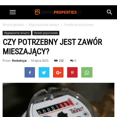
Strona główna
Wyposażenie wnętrz
Panele prysznicowe
Wyposażenie wnętrz
Panele prysznicowe
CZY POTRZEBNY JEST ZAWÓR
MIESZAJĄCY?
Przez
Redakcja
-
16 lipca 2025
252
0