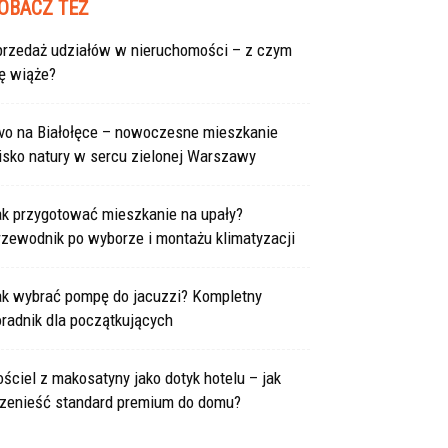
OBACZ TEŻ
przedaż udziałów w nieruchomości – z czym
ę wiąże?
ivo na Białołęce – nowoczesne mieszkanie
isko natury w sercu zielonej Warszawy
ak przygotować mieszkanie na upały?
rzewodnik po wyborze i montażu klimatyzacji
ak wybrać pompę do jacuzzi? Kompletny
radnik dla początkujących
ściel z makosatyny jako dotyk hotelu – jak
rzenieść standard premium do domu?