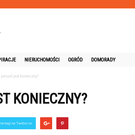
PIRACJE
NIERUCHOMOŚCI
OGRÓD
DOMORADY
 peszel jest konieczny?
ST KONIECZNY?
ierkaj) na Twitterze