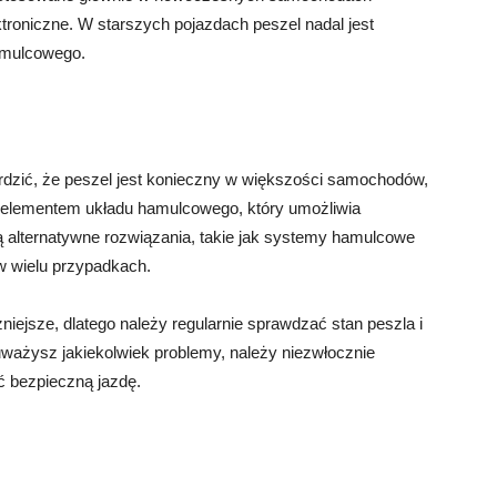
niczne. W starszych pojazdach peszel nadal jest
amulcowego.
rdzić, że peszel jest konieczny w większości samochodów,
 elementem układu hamulcowego, który umożliwia
ą alternatywne rozwiązania, takie jak systemy hamulcowe
 w wielu przypadkach.
iejsze, dlatego należy regularnie sprawdzać stan peszla i
ażysz jakiekolwiek problemy, należy niezwłocznie
ć bezpieczną jazdę.