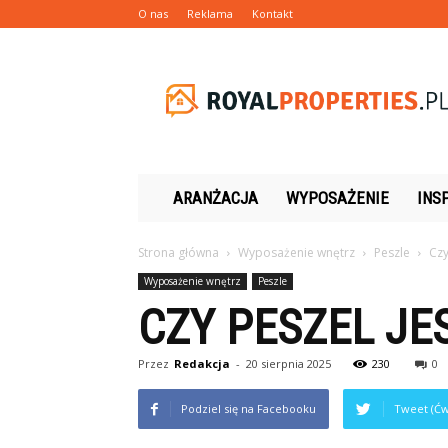
O nas
Reklama
Kontakt
Royalproperties.pl
ARANŻACJA
WYPOSAŻENIE
INS
Strona główna
Wyposażenie wnętrz
Peszle
Czy
Wyposażenie wnętrz
Peszle
CZY PESZEL JE
Przez
Redakcja
-
20 sierpnia 2025
230
0
Podziel się na Facebooku
Tweet (Ćw