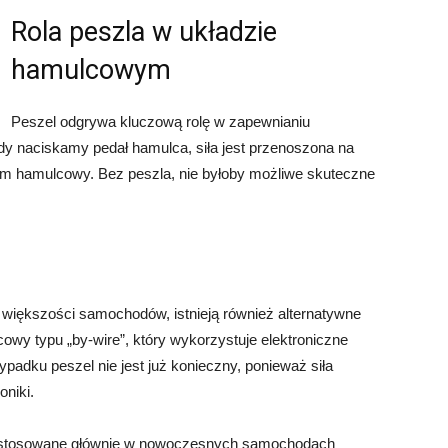
Rola peszla w układzie
hamulcowym
Peszel odgrywa kluczową rolę w zapewnianiu
y naciskamy pedał hamulca, siła jest przenoszona na
izm hamulcowy. Bez peszla, nie byłoby możliwe skuteczne
większości samochodów, istnieją również alternatywne
owy typu „by-wire”, który wykorzystuje elektroniczne
padku peszel nie jest już konieczny, ponieważ siła
niki.
ą stosowane głównie w nowoczesnych samochodach