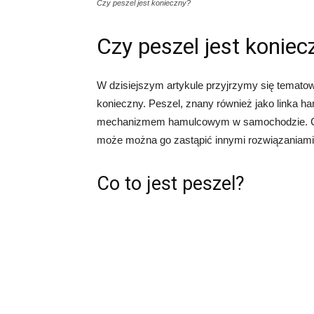
Czy peszel jest konieczny?
Czy peszel jest koniec
W dzisiejszym artykule przyjrzymy się tematow
konieczny. Peszel, znany również jako linka h
mechanizmem hamulcowym w samochodzie. Częst
może można go zastąpić innymi rozwiązaniami. P
Co to jest peszel?