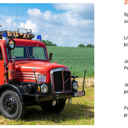
Z
S
si
L
bl
J
P
J
po
Po
p