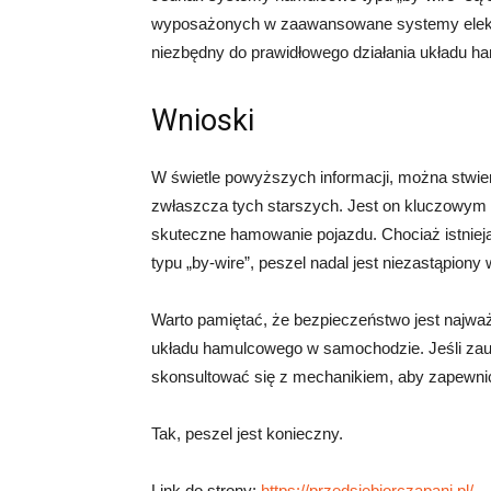
wyposażonych w zaawansowane systemy elektro
niezbędny do prawidłowego działania układu h
Wnioski
W świetle powyższych informacji, można stwie
zwłaszcza tych starszych. Jest on kluczowym
skuteczne hamowanie pojazdu. Chociaż istniej
typu „by-wire”, peszel nadal jest niezastąpiony
Warto pamiętać, że bezpieczeństwo jest najważn
układu hamulcowego w samochodzie. Jeśli zauw
skonsultować się z mechanikiem, aby zapewni
Tak, peszel jest konieczny.
Link do strony:
https://przedsiebiorczapani.pl/