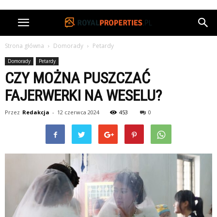
Strona główna
Domorady
Petardy
Domorady
Petardy
CZY MOŻNA PUSZCZAĆ
FAJERWERKI NA WESELU?
Przez
Redakcja
-
12 czerwca 2024
453
0