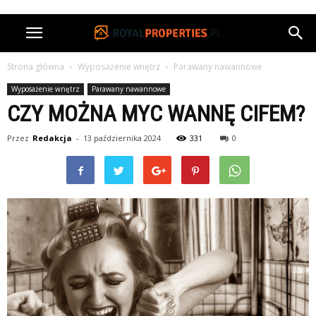
Strona główna
Wyposażenie wnętrz
Parawany nawannowe
Wyposażenie wnętrz
Parawany nawannowe
CZY MOŻNA MYC WANNĘ CIFEM?
Przez
Redakcja
-
13 października 2024
331
0