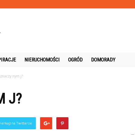
PIRACJE
NIERUCHOMOŚCI
OGRÓD
DOMORADY
znaczy nym j?
M J?
ierkaj) na Twitterze