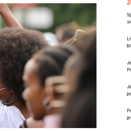
Z
S
si
L
bl
J
P
J
po
Po
p