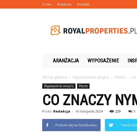
O nas
Reklama
Kontakt
Royalproperties.pl
ARANŻACJA
WYPOSAŻENIE
INS
Strona główna
Wyposażenie wnętrz
Peszle
Co 
Wyposażenie wnętrz
Peszle
CO ZNACZY NY
Przez
Redakcja
-
16 listopada 2024
229
0
Podziel się na Facebooku
Tweet (Ćw