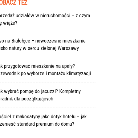
OBACZ TEŻ
przedaż udziałów w nieruchomości – z czym
ę wiąże?
ivo na Białołęce – nowoczesne mieszkanie
isko natury w sercu zielonej Warszawy
ak przygotować mieszkanie na upały?
rzewodnik po wyborze i montażu klimatyzacji
ak wybrać pompę do jacuzzi? Kompletny
radnik dla początkujących
ściel z makosatyny jako dotyk hotelu – jak
rzenieść standard premium do domu?